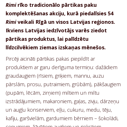
Rimi
rīko tradicionālo pārtikas paku
komplektēšanas akciju, kurā piedalīsies 54
Rimi
veikali Rīgā un visos Latvijas reģionos.
Ikviens Latvijas iedzīvotājs varēs ziedot
pārtikas produktus, lai palīdzētu
līdzcilvēkiem ziemas izskaņas mēnešos.
Pircēji aicināti pārtikas pakas piepildīt ar
produktiem ar garu derīguma termiņu: dažādiem
graudaugiem (rīsiem, griķiem, mannu, auzu
pārslām, prosu, putraimiem, grūbām), pākšaugiem
(pupām, lēcām, zirņiem) miltiem un miltu
izstrādājumiem, makaroniem, gaļas, zivju, dārzeņu
un augļu konserviem, eļļu, cukuru, medu, tēju,
kafiju, garšvielām, gardumiem bērniem – šokolādi,
cepumiem, žāvētiem augļiem un riekstiem.