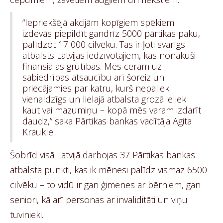
“Iepriekšējā akcijām kopīgiem spēkiem
izdevās piepildīt gandrīz 5000 pārtikas paku,
palīdzot 17 000 cilvēku. Tas ir ļoti svarīgs
atbalsts Latvijas iedzīvotājiem, kas nonākuši
finansiālās grūtībās. Mēs ceram uz
sabiedrības atsaucību arī šoreiz un
priecājamies par katru, kurš nepaliek
vienaldzīgs un lielajā atbalsta grozā ieliek
kaut vai mazumiņu – kopā mēs varam izdarīt
daudz,” saka Pārtikas bankas vadītāja Agita
Kraukle.
Šobrīd visā Latvijā darbojas 37 Pārtikas bankas
atbalsta punkti, kas ik mēnesi palīdz vismaz 6500
cilvēku – to vidū ir gan ģimenes ar bērniem, gan
seniori, kā arī personas ar invaliditāti un viņu
tuvinieki.