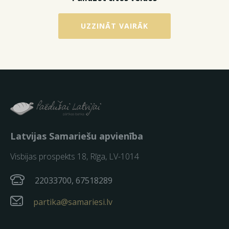
UZZINĀT VAIRĀK
Latvijas Samariešu apvienība
Visbijas prospekts 18, Rīga, LV-1014
22033700, 67518289
partika@samariesi.lv