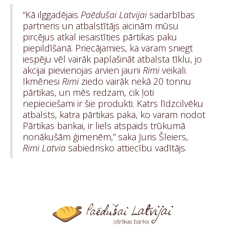
“Kā ilggadējais
Paēdušai Latvijai
sadarbības
partneris un atbalstītājs aicinām mūsu
pircējus atkal iesaistīties pārtikas paku
piepildīšanā. Priecājamies, ka varam sniegt
iespēju vēl vairāk paplašināt atbalsta tīklu, jo
akcijai pievienojas arvien jauni
Rimi
veikali.
Ikmēnesi
Rimi
ziedo vairāk nekā 20 tonnu
pārtikas, un mēs redzam, cik ļoti
nepieciešami ir šie produkti. Katrs līdzcilvēku
atbalsts, katra pārtikas paka, ko varam nodot
Pārtikas bankai, ir liels atspaids trūkumā
nonākušām ģimenēm,” saka Juris Šleiers,
Rimi Latvia
sabiedrisko attiecību vadītājs.