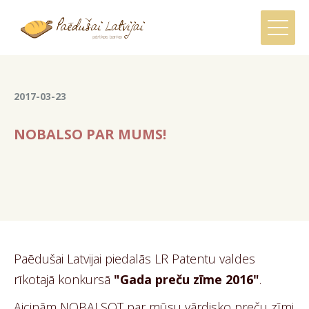
2017-03-23
NOBALSO PAR MUMS!
Paēdušai Latvijai piedalās LR Patentu valdes
rīkotajā konkursā
"Gada preču zīme 2016"
.
Aicinām NOBALSOT par mūsu vārdisko preču zīmi