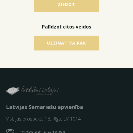
ZIEDOT
Palīdzot citos veidos
UZZINĀT VAIRĀK
Latvijas Samariešu apvienība
Visbijas prospekts 18, Rīga, LV-1014
22033700, 67518289