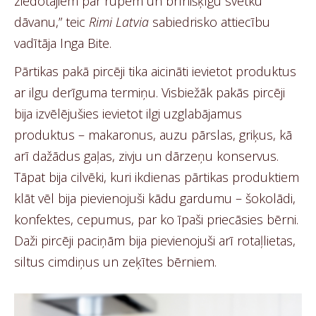
ziedotājiem par rūpēm un brīnišķīgu svētku
dāvanu,” teic
Rimi Latvia
sabiedrisko attiecību
vadītāja Inga Bite.
Pārtikas pakā pircēji tika aicināti ievietot produktus
ar ilgu derīguma termiņu. Visbiežāk pakās pircēji
bija izvēlējušies ievietot ilgi uzglabājamus
produktus – makaronus, auzu pārslas, griķus, kā
arī dažādus gaļas, zivju un dārzeņu konservus.
Tāpat bija cilvēki, kuri ikdienas pārtikas produktiem
klāt vēl bija pievienojuši kādu gardumu – šokolādi,
konfektes, cepumus, par ko īpaši priecāsies bērni.
Daži pircēji paciņām bija pievienojuši arī rotaļlietas,
siltus cimdiņus un zeķītes bērniem.