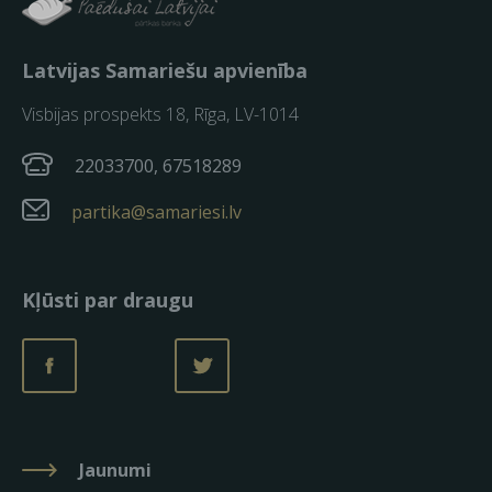
Latvijas Samariešu apvienība
Visbijas prospekts 18, Rīga, LV-1014
22033700, 67518289
partika@samariesi.lv
Kļūsti par draugu
Jaunumi