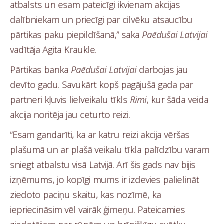
atbalsts un esam pateicīgi ikvienam akcijas
dalībniekam un priecīgi par cilvēku atsaucību
pārtikas paku piepildīšanā,” saka
Paēdušai Latvijai
vadītāja Agita Kraukle.
Pārtikas banka
Paēdušai Latvijai
darbojas jau
devīto gadu. Savukārt kopš pagājušā gada par
partneri kļuvis lielveikalu tīkls
Rimi
, kur šāda veida
akcija noritēja jau ceturto reizi.
“Esam gandarīti, ka ar katru reizi akcija vēršas
plašumā un ar plašā veikalu tīkla palīdzību varam
sniegt atbalstu visā Latvijā. Arī šis gads nav bijis
izņēmums, jo kopīgi mums ir izdevies palielināt
ziedoto paciņu skaitu, kas nozīmē, ka
iepriecināsim vēl vairāk ģimeņu. Pateicamies