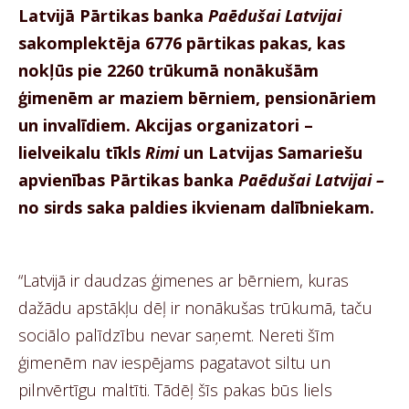
Latvijā Pārtikas banka
Paēdušai Latvijai
sakomplektēja 6776 pārtikas pakas, kas
nokļūs pie 2260 trūkumā nonākušām
ģimenēm ar maziem bērniem, pensionāriem
un invalīdiem. Akcijas organizatori –
lielveikalu tīkls
Rimi
un Latvijas Samariešu
apvienības Pārtikas banka
Paēdušai Latvijai –
no sirds saka paldies ikvienam dalībniekam.
“Latvijā ir daudzas ģimenes ar bērniem, kuras
dažādu apstākļu dēļ ir nonākušas trūkumā, taču
sociālo palīdzību nevar saņemt. Nereti šīm
ģimenēm nav iespējams pagatavot siltu un
pilnvērtīgu maltīti. Tādēļ šīs pakas būs liels