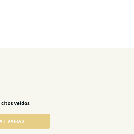
 citos veidos
ĀT VAIRĀK