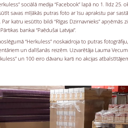
rkuless” sociālā medija “Facebook” lapā no 1. līdz 25. ok
iesūtīt savas mīļākās putras foto ar īsu aprakstu par sast
a. Par katru iesūtīto bildi “Rīgas Dzirnavnieks” apņēmās 
Pārtikas bankai “Paēdušai Latvijai”.
slēgumā “Herkuless” noskaidroja to putras fotogrāfiju, 
mentāriem un dalīšanās reizēm. Uzvarētāja Lauma Vecu
ess” un 100 eiro dāvanu karti no akcijas atbalstītājiem –