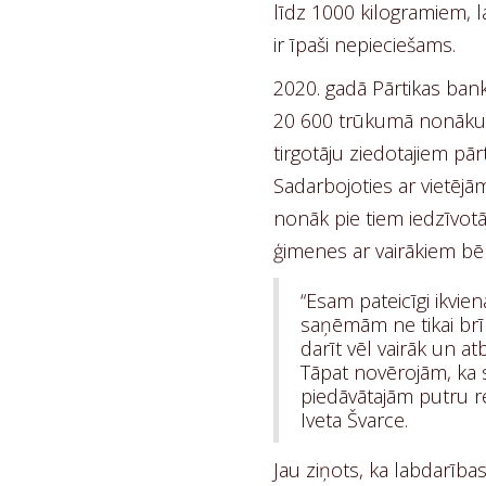
līdz 1000 kilogramiem, la
ir īpaši nepieciešams.
2020. gadā Pārtikas banka
20 600 trūkumā nonākušie
tirgotāju ziedotajiem p
Sadarbojoties ar vietējā
nonāk pie tiem iedzīvotā
ģimenes ar vairākiem bē
“Esam pateicīgi ikvien
saņēmām ne tikai brī
darīt vēl vairāk un at
Tāpat novērojām, ka s
piedāvātajām putru r
Iveta Švarce.
Jau ziņots, ka labdarības