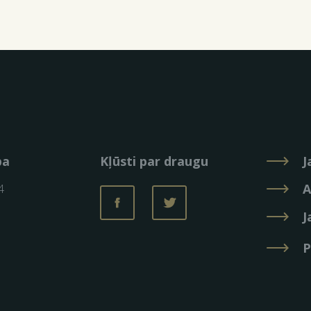
ba
Kļūsti par draugu
J
A
4
J
P