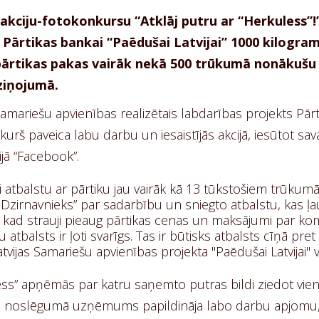
akciju-fotokonkursu “Atklāj putru ar “Herkuless”!”
 Pārtikas bankai “Paēdušai Latvijai” 1000 kilogram
pārtikas pakas vairāk nekā 500 trūkumā nonākušu
ziņojumā.
Samariešu apvienības realizētais labdarības projekts Pār
, kurš paveica labu darbu un iesaistījās akcijā, iesūtot sa
ijā “Facebook”.
 atbalstu ar pārtiku jau vairāk kā 13 tūkstošiem trūkum
 Dzirnavnieks” par sadarbību un sniegto atbalstu, kas ļau
d, kad strauji pieaug pārtikas cenas un maksājumi par k
tbalsts ir ļoti svarīgs. Tas ir būtisks atbalsts cīņā pre
tvijas Samariešu apvienības projekta "Paēdušai Latvijai" v
less” apņēmās par katru saņemto putras bildi ziedot vie
cijas noslēgumā uzņēmums papildināja labo darbu apjomu,