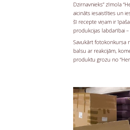
Dzirnavnieks” zīmola “He
aicināts iesaistīties un 
šī recepte viņam ir īpaš
produkcijas labdarībai – 
Savukārt fotokonkursa no
balsu ar reakcijām, ko
produktu grozu no “Herkul