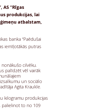
, AS “Rīgas
us produkcijas, lai
 ģimeņu atbalstam,
tikas banka “Paēdušai
vas iemīļotākās putras
ā nonākušo cilvēku.
s palīdzēt vēl vairāk
omunālajiem
t izsalkumu un sociālo
adītāja Agita Kraukle.
nu kilogramu produkcijas
 palielinot to no 109