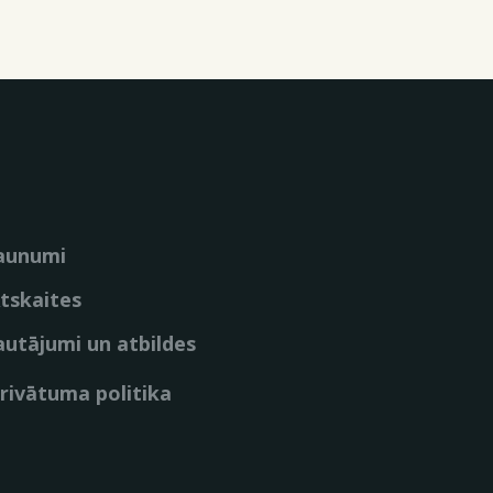
aunumi
tskaites
autājumi un atbildes
rivātuma politika