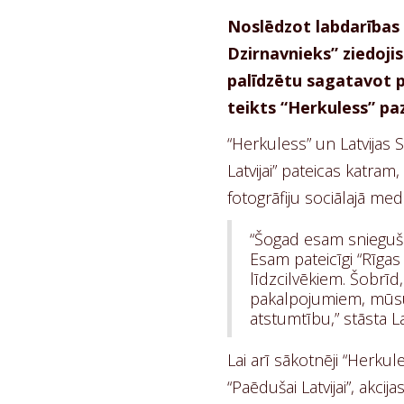
Noslēdzot labdarības 
Dzirnavnieks” ziedojis
palīdzētu sagatavot 
teikts “Herkuless” pa
“Herkuless” un Latvijas 
Latvijai” pateicas katram
fotogrāfiju sociālajā med
“Šogad esam snieguši
Esam pateicīgi “Rīgas
līdzcilvēkiem. Šobrī
pakalpojumiem, mūsu a
atstumtību,” stāsta La
Lai arī sākotnēji “Herku
“Paēdušai Latvijai”, ak