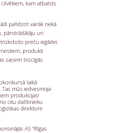
m cilvēkiem, kam atbalsts
jādi palīdzot vairāk nekā
, pārstrādātāju un
trūkstošo preču iegādei.
enestiem, produkti
akas saņem trūcīgās
otokonkursā laikā
u. Tas mūs iedvesmoja
miem produkcijas!
 no citu dalībnieku
ģistikas direktore
norisinājās AS “Rīgas