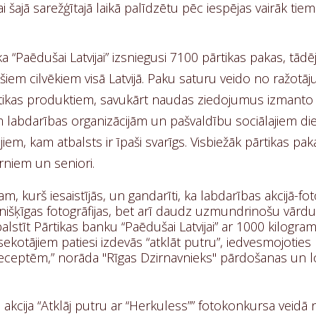
i šajā sarežģītajā laikā palīdzētu pēc iespējas vairāk tie
 “Paēdušai Latvijai” izsniegusi 7100 pārtikas pakas, tādē
m cilvēkiem visā Latvijā. Paku saturu veido no ražotāju
ārtikas produktiem, savukārt naudas ziedojumus izmanto 
m labdarības organizācijām un pašvaldību sociālajiem di
jiem, kam atbalsts ir īpaši svarīgs. Visbiežāk pārtikas p
rniem un seniori.
am, kurš iesaistījās, un gandarīti, ka labdarības akcijā-f
nišķīgas fotogrāfijas, bet arī daudz uzmundrinošu vārd
balstīt Pārtikas banku “Paēdušai Latvijai” ar 1000 kilogra
ekotājiem patiesi izdevās “atklāt putru”, iedvesmojoties
eceptēm,” norāda "Rīgas Dzirnavnieks" pārdošanas un lo
 akcija “Atklāj putru ar “Herkuless”” fotokonkursa veidā 