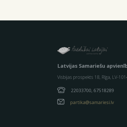
Latvijas Samariešu apvienī
Visbijas prospekts 18, Rīga, LV-101
22033700, 67518289
partika@samariesi.lv