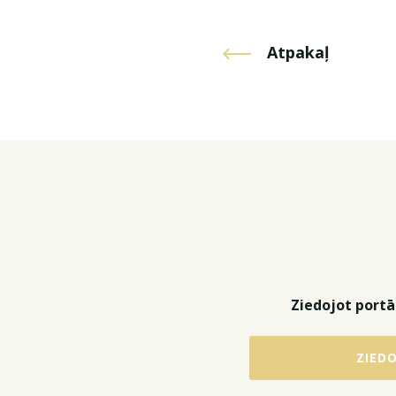
Atpakaļ
Ziedojot portāl
ZIED