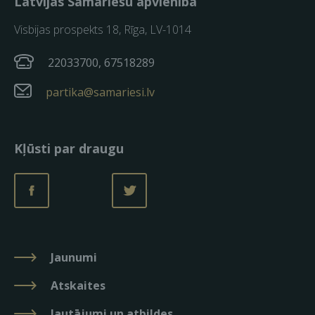
Latvijas Samariešu apvienība
Visbijas prospekts 18, Rīga, LV-1014
22033700, 67518289
partika@samariesi.lv
Kļūsti par draugu
Jaunumi
Atskaites
Jautājumi un atbildes