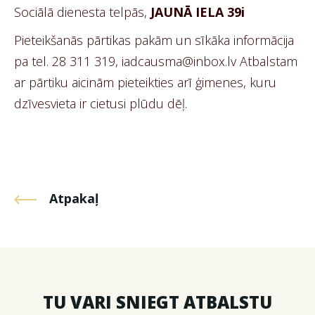
Sociālā dienesta telpās,
JAUNĀ IELA 39i
Pieteikšanās pārtikas pakām un sīkāka informācija
pa tel. 28 311 319, iadcausma@inbox.lv Atbalstam
ar pārtiku aicinām pieteikties arī ģimenes, kuru
dzīvesvieta ir cietusi plūdu dēļ.
Atpakaļ
TU VARI SNIEGT ATBALSTU