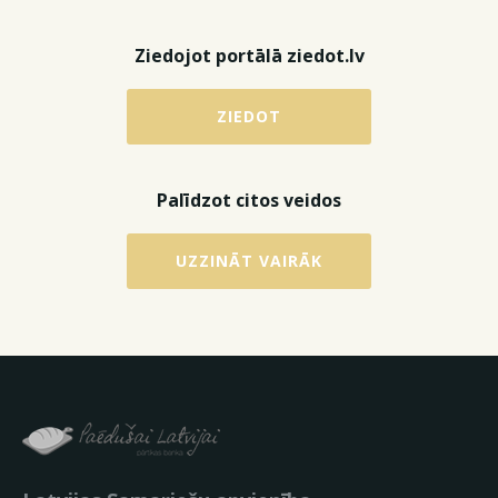
Ziedojot portālā ziedot.lv
ZIEDOT
Palīdzot citos veidos
UZZINĀT VAIRĀK